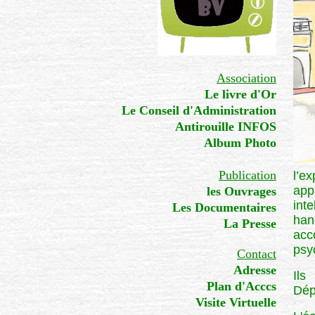
Association
Le livre d'Or
Le Conseil d'Administration
Antirouille INFOS
Album Photo
Publication
l’e
app
les Ouvrages
int
Les Documentaires
han
La Presse
acc
psy
Contact
Adresse
Ils
Plan d'Acccs
Dép
Visite Virtuelle