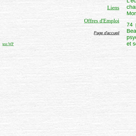
L'é
cha
Liens
Mon
Offres d'Emploi
74 
Bea
Page d'accueil
psy
et 
test WP